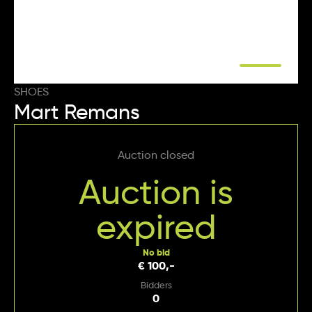
SHOES
Mart Remans
Auction closed
Auction is
expired
No bid
€ 100,-
Bidders
0