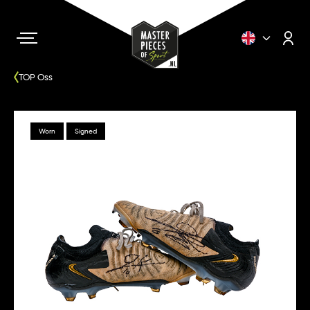
TOP Oss
Worn
Signed